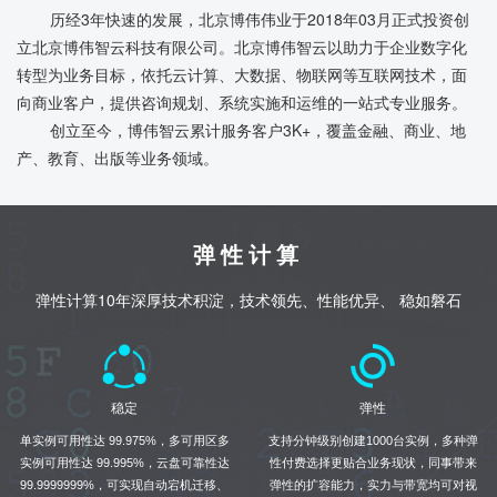
历经3年快速的发展，北京博伟伟业于2018年03月正式投资创
立北京博伟智云科技有限公司。北京博伟智云以助力于企业数字化
转型为业务目标，依托云计算、大数据、物联网等互联网技术，面
向商业客户，提供咨询规划、系统实施和运维的一站式专业服务。
创立至今，博伟智云累计服务客户3K+，覆盖金融、商业、地
产、教育、出版等业务领域。
弹性计算
弹性计算10年深厚技术积淀，技术领先、性能优异、 稳如磐石
稳定
弹性
单实例可用性达 99.975%，多可用区多
支持分钟级别创建1000台实例，多种弹
实例可用性达 99.995%，云盘可靠性达
性付费选择更贴合业务现状，同事带来
99.9999999%，可实现自动宕机迁移、
弹性的扩容能力，实力与带宽均可对视