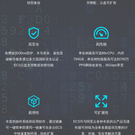
快照备份
升降配，云盘可扩容
高安全
高性能
免费提供DDos防护、木马查杀、放包里
单实例最高可选88vCPU，内存
破解等服务通过多方面国际安全认证，
704GB，单实例性能最高可达到700万
ECS云盘支持数据加密功能
PPS网络收发包，35Gbps带宽
易用性
可扩展性
丰富的操作系统和应用软件，通过镜像
ECS可与阿里云各种丰富的云产品无缝
可一键简单部署同一镜像可在多台ECS
衔接可持续为业务发展提供完整的计
中快速复制环境，轻松扩展
算、存储、安全等解决方案